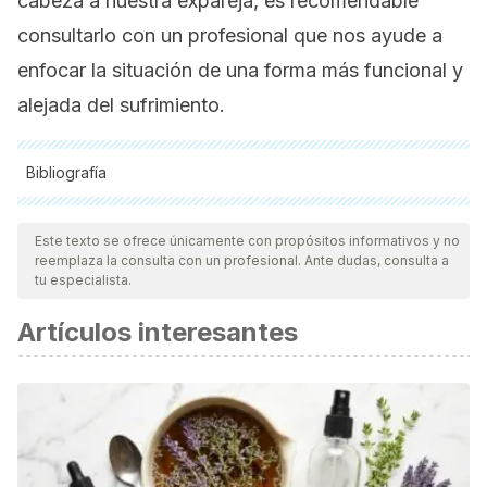
cabeza a nuestra expareja, es recomendable
consultarlo con un profesional que nos ayude a
enfocar la situación de una forma más funcional y
alejada del sufrimiento.
Bibliografía
Todas las fuentes citadas fueron revisadas a profundidad por
nuestro equipo, para asegurar su calidad, confiabilidad,
Este texto se ofrece únicamente con propósitos informativos y no
reemplaza la consulta con un profesional. Ante dudas, consulta a
vigencia y validez.
La bibliografía de este artículo fue
tu especialista.
considerada confiable y de precisión académica o
Artículos interesantes
científica.
Bolinches, A. (2011).
La felicidad personal: Claves para un
cambio interior
. Barcelona: DeBolsillo.
Castelló, J. (2012).
La Superación de la Dependencia
Emocional: Cómo impedir que el amor se convierta en un
suplicio
. Málaga: Corona Borealis.