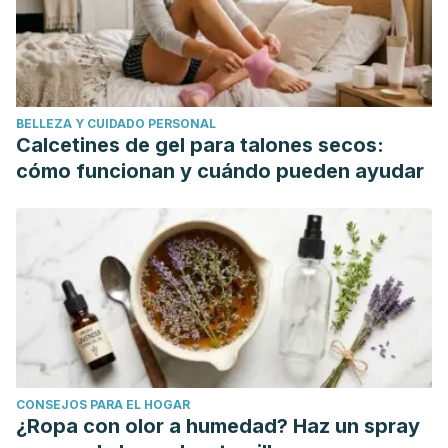
(2017). Incidencia del duelo en la ruptura amorosa en
estudiantes universitarios en un Centro de Crisis,
Emergencias y Atención al Suicidio (CREAS).
Journal of
Behavior, Health & Social Issues
,
9
(2), 27-35.
BELLEZA Y CUIDADO PERSONAL
https://www.sciencedirect.com/science/article/pii/S200707
Calcetines de gel para talones secos:
cómo funcionan y cuándo pueden ayudar
CONSEJOS PARA EL HOGAR
¿Ropa con olor a humedad? Haz un spray