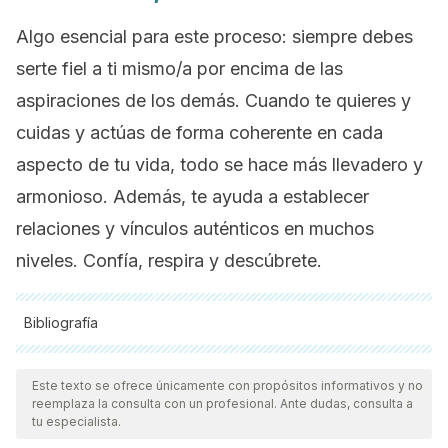
Algo esencial para este proceso: siempre debes
serte fiel a ti mismo/a por encima de las
aspiraciones de los demás. Cuando te quieres y
cuidas y actúas de forma coherente en cada
aspecto de tu vida, todo se hace más llevadero y
armonioso. Además, te ayuda a establecer
relaciones y vínculos auténticos en muchos
niveles. Confía, respira y descúbrete.
Bibliografía
Todas las fuentes citadas fueron revisadas a profundidad por
nuestro equipo, para asegurar su calidad, confiabilidad,
Este texto se ofrece únicamente con propósitos informativos y no
reemplaza la consulta con un profesional. Ante dudas, consulta a
vigencia y validez.
La bibliografía de este artículo fue
tu especialista.
considerada confiable y de precisión académica o