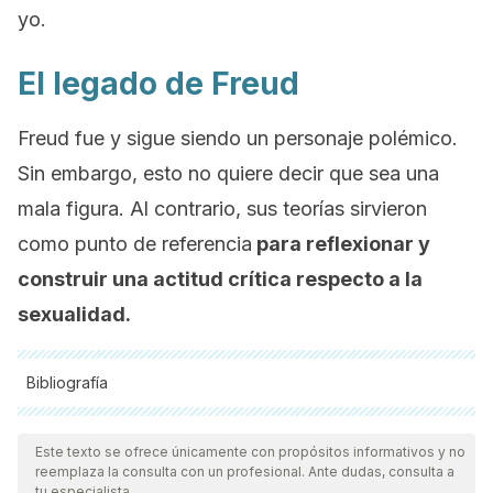
yo.
El legado de Freud
Freud fue y sigue siendo un personaje polémico.
Sin embargo, esto no quiere decir que sea una
mala figura. Al contrario, sus teorías sirvieron
como punto de referencia
para reflexionar y
construir una actitud crítica respecto a la
sexualidad.
Bibliografía
Todas las fuentes citadas fueron revisadas a profundidad por
nuestro equipo, para asegurar su calidad, confiabilidad,
Este texto se ofrece únicamente con propósitos informativos y no
reemplaza la consulta con un profesional. Ante dudas, consulta a
vigencia y validez.
La bibliografía de este artículo fue
tu especialista.