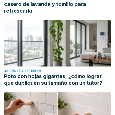
GONZÁLEZ, D. H. S. 4 CAFALEA ASOCIADA A LA ACTIVIDAD
casero de lavanda y tomillo para
SEXUAL. NeuroeJe, 11(1).
refrescarla
Ontañón Gómez, Jesús. "Cefalea relacionada con la
actividad sexual en una Unidad de Cefaleas." (2016).
JARDINES Y EXTERIOR
Poto con hojas gigantes, ¿cómo lograr
que dupliquen su tamaño con un tutor?