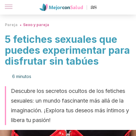
Pareja
Sexo y pareja
5 fetiches sexuales que
puedes experimentar para
disfrutar sin tabúes
6 minutos
Descubre los secretos ocultos de los fetiches
sexuales: un mundo fascinante más allá de la
imaginación. ¡Explora tus deseos más íntimos y
libera tu pasión!