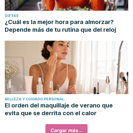
DIETAS
¿Cuál es la mejor hora para almorzar?
Depende más de tu rutina que del reloj
BELLEZA Y CUIDADO PERSONAL
El orden del maquillaje de verano que
evita que se derrita con el calor
Cargar más...