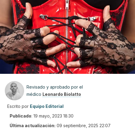
Revisado y aprobado por el
médico
Leonardo Biolatto
Escrito por
Equipo Editorial
Publicado
:
19 mayo, 2023 18:30
Última actualización:
09 septiembre, 2025 22:07