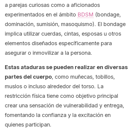
a parejas curiosas como a aficionados
experimentados en el ámbito
BDSM
(
bondage
,
dominación, sumisión, masoquismo). El
bondage
implica utilizar cuerdas, cintas, esposas u otros
elementos diseñados específicamente para
asegurar o inmovilizar a la persona.
Estas ataduras se pueden realizar en diversas
partes del cuerpo
, como muñecas, tobillos,
muslos o incluso alrededor del torso. La
restricción física tiene como objetivo principal
crear una sensación de vulnerabilidad y entrega,
fomentando la confianza y la excitación en
quienes participan.