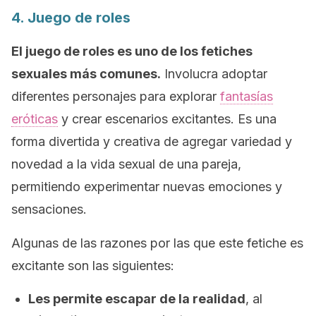
4. Juego de roles
El juego de roles es uno de los fetiches
sexuales más comunes.
Involucra adoptar
diferentes personajes para explorar
fantasías
eróticas
y crear escenarios excitantes. Es una
forma divertida y creativa de agregar variedad y
novedad a la vida sexual de una pareja,
permitiendo experimentar nuevas emociones y
sensaciones.
Algunas de las razones por las que este fetiche es
excitante son las siguientes:
Les permite escapar de la realidad
, al