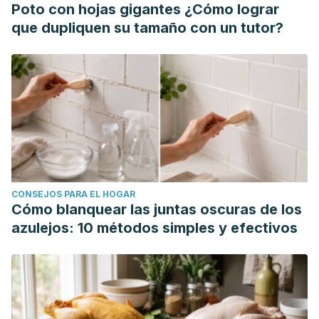
Poto con hojas gigantes ¿Cómo lograr
que dupliquen su tamaño con un tutor?
CONSEJOS PARA EL HOGAR
Cómo blanquear las juntas oscuras de los
azulejos: 10 métodos simples y efectivos