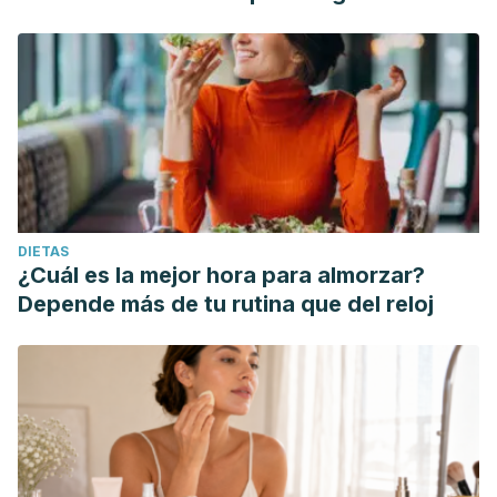
DIETAS
¿Cuál es la mejor hora para almorzar?
Depende más de tu rutina que del reloj