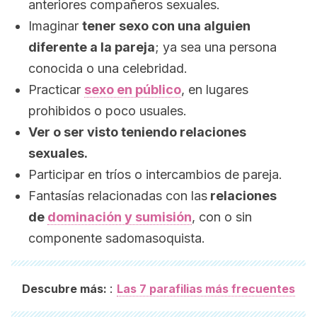
anteriores compañeros sexuales.
Imaginar
tener sexo con una alguien
diferente a la pareja
; ya sea una persona
conocida o una celebridad.
Practicar
sexo en público
, en lugares
prohibidos o poco usuales.
Ver o ser visto teniendo relaciones
sexuales.
Participar en tríos o intercambios de pareja.
Fantasías relacionadas con las
relaciones
de
dominación y sumisión
, con o sin
componente sadomasoquista.
:
Descubre más:
Las 7 parafilias más frecuentes