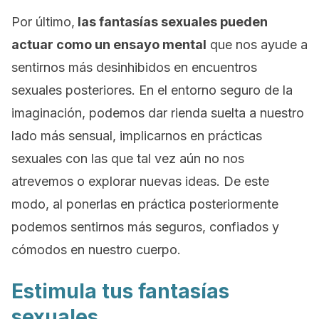
Por último,
las fantasías sexuales pueden
actuar como un ensayo mental
que nos ayude a
sentirnos más desinhibidos en encuentros
sexuales posteriores. En el entorno seguro de la
imaginación, podemos dar rienda suelta a nuestro
lado más sensual, implicarnos en prácticas
sexuales con las que tal vez aún no nos
atrevemos o explorar nuevas ideas. De este
modo, al ponerlas en práctica posteriormente
podemos sentirnos más seguros, confiados y
cómodos en nuestro cuerpo.
Estimula tus fantasías
sexuales