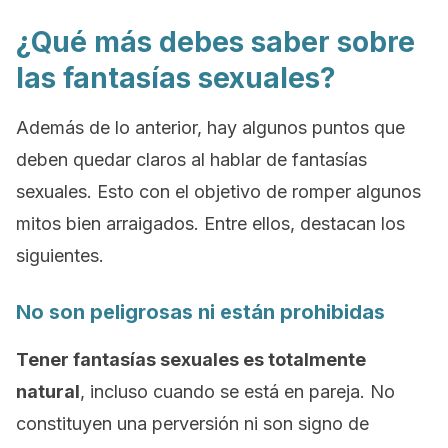
¿Qué más debes saber sobre
las fantasías sexuales?
Además de lo anterior, hay algunos puntos que
deben quedar claros al hablar de fantasías
sexuales. Esto con el objetivo de romper algunos
mitos bien arraigados. Entre ellos, destacan los
siguientes.
No son peligrosas ni están prohibidas
Tener fantasías sexuales es totalmente
natural
, incluso cuando se está en pareja. No
constituyen una perversión ni son signo de