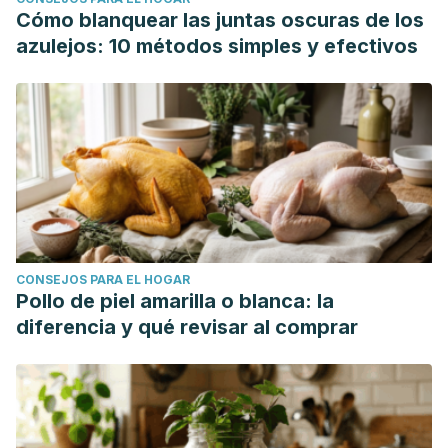
Cómo blanquear las juntas oscuras de los
azulejos: 10 métodos simples y efectivos
CONSEJOS PARA EL HOGAR
Pollo de piel amarilla o blanca: la
diferencia y qué revisar al comprar