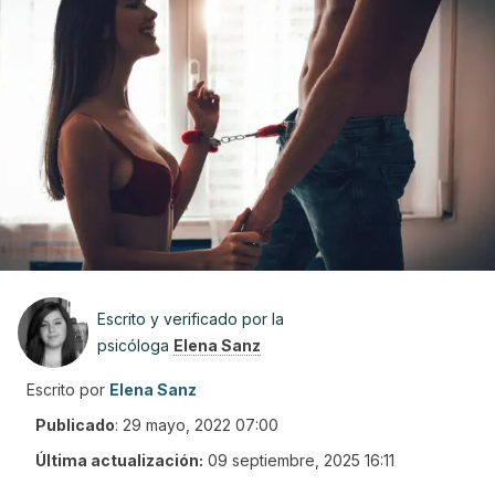
Escrito y verificado por la
psicóloga
Elena Sanz
Escrito por
Elena Sanz
Publicado
:
29 mayo, 2022 07:00
Última actualización:
09 septiembre, 2025 16:11