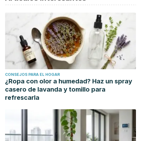
George Loewenstein, Tamar Krishnamurti, Jessica Kopsic,
Daniel McDonald. (2015) Does Increased Sexual
Frequency Enhance Happiness? Journal of Economic
Behavior & Organization. Volume 116. Pages 206-218. ISSN
0167-2681.
https://www.sciencedirect.com/science/article/abs/pii/S0167
Twenge, JM, Sherman; RA & Wells, BE. (2017) Disminución
de la frecuencia sexual entre adultos estadounidenses,
CONSEJOS PARA EL HOGAR
1989–2014. Arch Sex Behav 46 , 2389–2401.
¿Ropa con olor a humedad? Haz un spray
https://link.springer.com/article/10.1007/s10508-017-0953-1
casero de lavanda y tomillo para
refrescarla