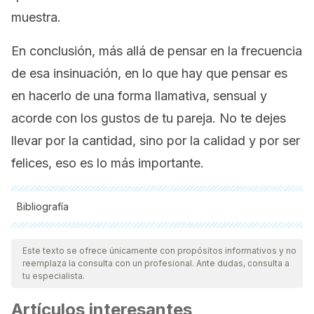
muestra.
En conclusión, más allá de pensar en la frecuencia
de esa insinuación, en lo que hay que pensar es
en hacerlo de una forma llamativa, sensual y
acorde con los gustos de tu pareja. No te dejes
llevar por la cantidad, sino por la calidad y por ser
felices, eso es lo más importante.
Bibliografía
Todas las fuentes citadas fueron revisadas a profundidad por
nuestro equipo, para asegurar su calidad, confiabilidad,
Este texto se ofrece únicamente con propósitos informativos y no
reemplaza la consulta con un profesional. Ante dudas, consulta a
vigencia y validez.
La bibliografía de este artículo fue
tu especialista.
considerada confiable y de precisión académica o
Artículos interesantes
científica.