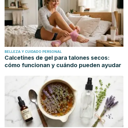
https://www.healthline.com/health/coconut-oil-sex
Butler, L. M., Osmond, D. H., Jones, A. G., & Martin, J. N.
(2009). Use of saliva as a lubricant in anal sexual practices
among homosexual men.
Journal of Acquired Immune
Deficiency Syndromes
,
50
(2), 162-167.
https://pmc.ncbi.nlm.nih.gov/articles/PMC3975591/
BELLEZA Y CUIDADO PERSONAL
Cleveland Clinic. (28 de marzo de 2023).
Lubricant
Calcetines de gel para talones secos:
alternatives: What to use and what to avoid
.
cómo funcionan y cuándo pueden ayudar
https://health.clevelandclinic.org/what-can-i-use-instead-
of-lube
Holland, K. (30 de octubre de 2023).
Can I use Vaseline as
lube?
Healthline.
https://www.healthline.com/health/vaseline-as-lube
Jongthamawat, S., Klomkaew, S., & Duangsawang, W.
(2014). Assessment of the effects of lubricants on
condoms.
Disease Control Journal
,
40
(4), 293-301.