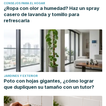
CONSEJOS PARA EL HOGAR
https://he01.tci-
¿Ropa con olor a humedad? Haz un spray
thaijo.org/index.php/DCJ/article/view/154246
casero de lavanda y tomillo para
Kennedy, C. E., Yeh, P. T., Li, J., Gonsalves, L., &
refrescarla
Narasimhan, M. (2021). Lubricants for the promotion of
sexual health and well-being: a systematic review.
Sexual
and Reproductive Health Matters, 29
(3), 2044198.
https://pmc.ncbi.nlm.nih.gov/articles/PMC8942543/
JARDINES Y EXTERIOR
Poto con hojas gigantes, ¿cómo lograr
que dupliquen su tamaño con un tutor?