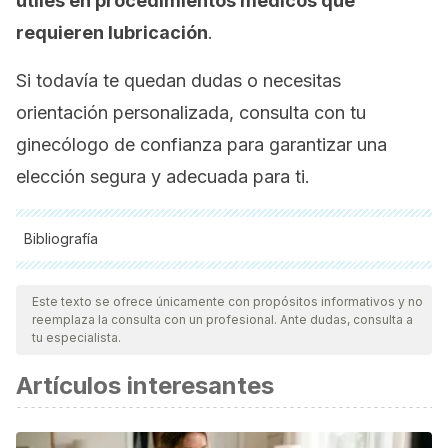
útiles en procedimientos médicos que
requieren lubricación
.
Si todavía te quedan dudas o necesitas
orientación personalizada, consulta con tu
ginecólogo de confianza para garantizar una
elección segura y adecuada para ti.
Bibliografía
Todas las fuentes citadas fueron revisadas a profundidad por
nuestro equipo, para asegurar su calidad, confiabilidad,
Este texto se ofrece únicamente con propósitos informativos y no
reemplaza la consulta con un profesional. Ante dudas, consulta a
vigencia y validez.
La bibliografía de este artículo fue
tu especialista.
considerada confiable y de precisión académica o
Artículos interesantes
científica.
Adcox, M. (20 de junio de 2023).
Is coconut oil a safe lube
for sex?
Healthline. Consultado el 11 de febrero de 2025.