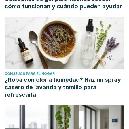
2.00059-1
cómo funcionan y cuándo pueden ayudar
National Health Service. Vaginal dryness. (2018).
Recuperado el 26 de octubre de 2020.
https://www.nhs.uk/conditions/vaginal-dryness/
Women's Health Concern. Vaginal Dryness. (2020).
Recuperado el 26 de octubre de 2020.
https://www.womens-health-concern.org/help-and-
advice/factsheets/vaginal-dryness/
Clínica Mayo. Atrofia Vaginal. (2019). Recuperado el 26 de
CONSEJOS PARA EL HOGAR
octubre de 2020. https://www.mayoclinic.org/es-
¿Ropa con olor a humedad? Haz un spray
es/diseases-conditions/vaginal-atrophy/symptoms-
casero de lavanda y tomillo para
causes/syc-20352288
refrescarla