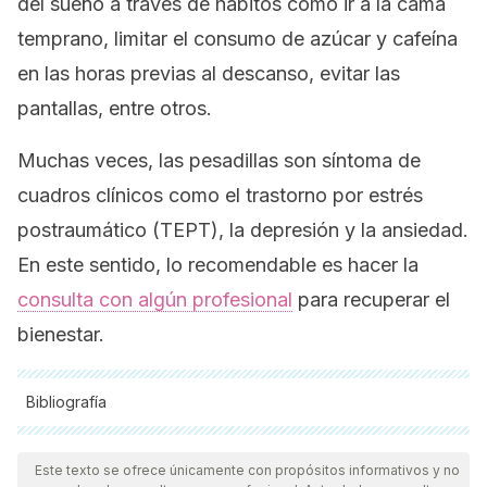
del sueño a través de hábitos como ir a la cama
temprano, limitar el consumo de azúcar y cafeína
en las horas previas al descanso, evitar las
pantallas, entre otros.
Muchas veces, las pesadillas son síntoma de
cuadros clínicos como el trastorno por estrés
postraumático (TEPT), la depresión y la ansiedad.
En este sentido, lo recomendable es hacer la
consulta con algún profesional
para recuperar el
bienestar.
Bibliografía
Todas las fuentes citadas fueron revisadas a profundidad por
nuestro equipo, para asegurar su calidad, confiabilidad,
Este texto se ofrece únicamente con propósitos informativos y no