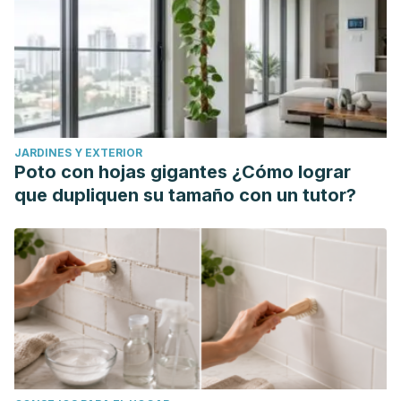
de 2021, de http://www.scielo.org.mx/scielo.php?
script=sci_arttext&pid=S0026-
17422018000100006&lng=es&tlng=es.
Miró Morales, Elena, & Martínez Narváez, Pilar (2004).
Tratamientos psicológicos de las pesadillas: una revisión.
International Journal of Psychology and Psychological
JARDINES Y EXTERIOR
Therapy, 4(1),11-36.[fecha de Consulta 1 de Junio de 2021].
Poto con hojas gigantes ¿Cómo lograr
ISSN: 1577-7057. Disponible en:
que dupliquen su tamaño con un tutor?
https://www.redalyc.org/articulo.oa?id=56040102.