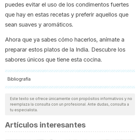
puedes evitar el uso de los condimentos fuertes
que hay en estas recetas y preferir aquellos que
sean suaves y aromáticos.
Ahora que ya sabes cómo hacerlos, anímate a
preparar estos platos de la India. Descubre los
sabores únicos que tiene esta cocina.
Bibliografía
Todas las fuentes citadas fueron revisadas a profundidad por
nuestro equipo, para asegurar su calidad, confiabilidad,
Este texto se ofrece únicamente con propósitos informativos y no
reemplaza la consulta con un profesional. Ante dudas, consulta a
vigencia y validez.
La bibliografía de este artículo fue
tu especialista.
considerada confiable y de precisión académica o
Artículos interesantes
científica.
Rojas Allende, D., Figueras Díaz, F., & Durán Agüero, S.