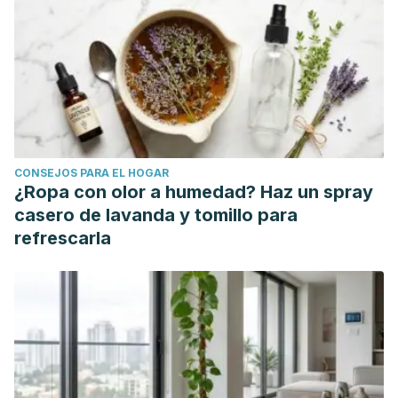
(2017). Ventajas y desventajas nutricionales de ser vegano
o vegetariano.
Revista chilena de nutrición
,
44
(3), 218-225.
Abreu Olivo, E., & Rangel, J. M. (2008). India, 1961-2003:
Abastecimiento alimentario, consumo de alimentos y
nutrición.
Agroalimentaria
,
14
(27), 95-124.
Junge, P. (2012). La Medicina Ayurveda en India
Contemporánea: Conservando la Identidad en un Mundo
CONSEJOS PARA EL HOGAR
Transcultural.
Scripta Ethnologica
,
34
, 69-88.
¿Ropa con olor a humedad? Haz un spray
FAO. India: resumen. Disponible en:
casero de lavanda y tomillo para
https://www.fao.org/ag/agn/nutrition/ind_es.stm
refrescarla
Moreno Leguizamón, C. J. (2006). Salud-enfermedad y
cuerpo-mente en la medicina ayurvédica de la India y en la
biomedicina contemporánea.
Antípoda. Revista de
antropología y arqueología
, (3), 91-121.
FAO. Beneficios nutricionales de las legumbres. Disponible
en: https://www.fao.org/3/i5384s/i5384s.pdf