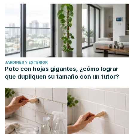
Pharmaceutica (Internet)
59.2 (2018): 77-84.
Fabbrocini G, Staibano S, De Rosa G, et al. Resveratrol-
containing gel for the treatment of acne vulgaris: a single-
blind, vehicle-controlled, pilot study.
Am J Clin Dermatol
.
2011;12(2):133-141. doi:10.2165/11530630-000000000-
00000
Pezzuto JM. Resveratrol: Twenty Years of Growth,
JARDINES Y EXTERIOR
Development and Controversy.
Biomol Ther (Seoul)
.
Poto con hojas gigantes, ¿cómo lograr
2019;27(1):1-14. doi:10.4062/biomolther.2018.176
que dupliquen su tamaño con un tutor?
Ko JH, Sethi G, Um JY, et al. The Role of Resveratrol in
Cancer Therapy.
Int J Mol Sci
. 2017;18(12):2589. Published
2017 Dec 1. doi:10.3390/ijms18122589
Berce C, Muresan MS, Soritau O, et al. Cutaneous wound
healing using polymeric surgical dressings based on
chitosan, sodium hyaluronate and resveratrol. A preclinical
experimental study.
Colloids Surf B Biointerfaces
.