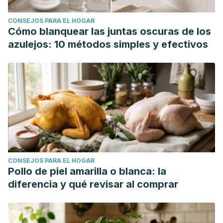
2018;163:155-166. doi:10.1016/j.colsurfb.2017.12.041
CONSEJOS PARA EL HOGAR
Zeng G, Zhong F, Li J, Luo S, Zhang P. Resveratrol-
Cómo blanquear las juntas oscuras de los
mediated reduction of collagen by inhibiting proliferation
azulejos: 10 métodos simples y efectivos
and producing apoptosis in human hypertrophic scar
fibroblasts.
Biosci Biotechnol Biochem
. 2013;77(12):2389-
2396. doi:10.1271/bbb.130502
Chen ML, Li J, Xiao WR, et al. Protective effect of
resveratrol against oxidative damage of UVA irradiated
HaCaT cells.
Zhong Nan Da Xue Xue Bao Yi Xue Ban
.
2006;31(5):635-639.
CONSEJOS PARA EL HOGAR
Pollo de piel amarilla o blanca: la
diferencia y qué revisar al comprar