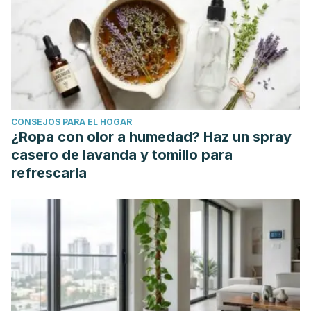
context of atherosclerosis. Prog Lipid Res. 2019
Oct;76:101009. doi: 10.1016/j.plipres.2019.101009. Epub 2019
Nov 2. PMID: 31669459.
CONSEJOS PARA EL HOGAR
¿Ropa con olor a humedad? Haz un spray
casero de lavanda y tomillo para
refrescarla