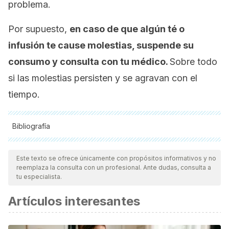
problema.
Por supuesto,
en caso de que algún té o
infusión te cause molestias, suspende su
consumo y consulta con tu médico.
Sobre todo
si las molestias persisten y se agravan con el
tiempo.
Bibliografía
Todas las fuentes citadas fueron revisadas a profundidad por
nuestro equipo, para asegurar su calidad, confiabilidad,
Este texto se ofrece únicamente con propósitos informativos y no
reemplaza la consulta con un profesional. Ante dudas, consulta a
vigencia y validez.
La bibliografía de este artículo fue
tu especialista.
considerada confiable y de precisión académica o
Artículos interesantes
científica.
Cabrera, C., Artacho, R., & Giménez, R. (2006). Beneficial