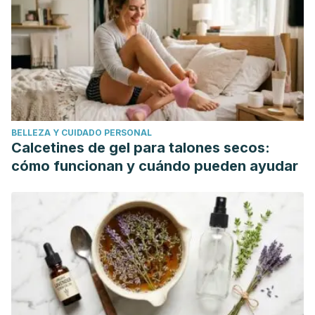
Effects of Green Tea—A Review. Journal of the American
College of Nutrition.
https://doi.org/10.1080/07315724.2006.10719518
Herranz-López, M., Barrajón-Catalán, E., Segura-Carretero,
A., Menéndez, J. A., Joven, J., & Micol, V. (2015). Lemon
verbena (Lippia citriodora) polyphenols alleviate obesity-
related disturbances in hypertrophic adipocytes through
BELLEZA Y CUIDADO PERSONAL
AMPK-dependent mechanisms. Phytomedicine.
Calcetines de gel para talones secos:
https://doi.org/10.1016/j.phymed.2015.03.015
cómo funcionan y cuándo pueden ayudar
Ginger. (2010). In Botanical Medicine for Women’s Health.
https://doi.org/10.1111/ijfs.12940