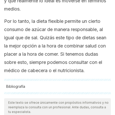
y que realmente lo ideal es moverse en términos
medios.
Por lo tanto, la dieta flexible permite un cierto
consumo de azúcar de manera responsable, al
igual que de sal. Quizás este tipo de dietas sean
la mejor opción a la hora de combinar salud con
placer a la hora de comer. Si tenemos dudas
sobre esto, siempre podemos consultar con el
médico de cabecera o el nutricionista.
Bibliografía
Todas las fuentes citadas fueron revisadas a profundidad por
nuestro equipo, para asegurar su calidad, confiabilidad,
Este texto se ofrece únicamente con propósitos informativos y no
reemplaza la consulta con un profesional. Ante dudas, consulta a
vigencia y validez.
La bibliografía de este artículo fue
tu especialista.