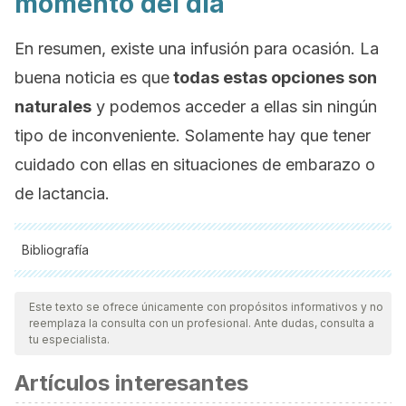
momento del día
En resumen, existe una infusión para ocasión. La
buena noticia es que
todas estas opciones son
naturales
y podemos acceder a ellas sin ningún
tipo de inconveniente. Solamente hay que tener
cuidado con ellas en situaciones de embarazo o
de lactancia.
Bibliografía
Todas las fuentes citadas fueron revisadas a profundidad por
nuestro equipo, para asegurar su calidad, confiabilidad,
Este texto se ofrece únicamente con propósitos informativos y no
reemplaza la consulta con un profesional. Ante dudas, consulta a
vigencia y validez.
La bibliografía de este artículo fue
tu especialista.
considerada confiable y de precisión académica o
Artículos interesantes
científica.