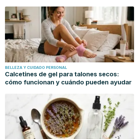
Rothenberg DO, Zhou C, Zhang L. A Review on the Weight-
Loss Effects of Oxidized Tea Polyphenols. Molecules. 2018
May 14;23(5):1176. doi: 10.3390/molecules23051176. PMID:
29758009; PMCID: PMC6099746.
Prasanth MI, Sivamaruthi BS, Chaiyasut C, Tencomnao T. A
Review of the Role of Green Tea (
Camellia sinensis
) in
Antiphotoaging, Stress Resistance, Neuroprotection, and
Autophagy. Nutrients. 2019 Feb 23;11(2):474. doi:
BELLEZA Y CUIDADO PERSONAL
10.3390/nu11020474. PMID: 30813433; PMCID:
Calcetines de gel para talones secos:
PMC6412948.
cómo funcionan y cuándo pueden ayudar
Reygaert WC. Green Tea Catechins: Their Use in Treating
and Preventing Infectious Diseases. Biomed Res Int. 2018
Jul 17;2018:9105261. doi: 10.1155/2018/9105261. PMID:
30105263; PMCID: PMC6076941.