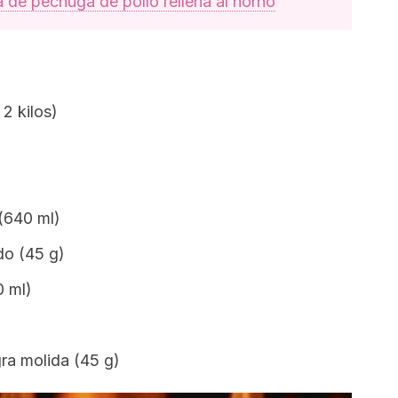
 de pechuga de pollo rellena al horno
 2 kilos)
(640 ml)
do (45 g)
0 ml)
ra molida (45 g)