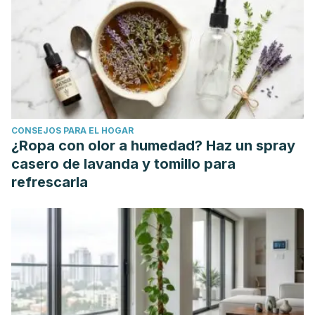
and Food Chemistry
,
53
(7), 2751–2759.
https://doi.org/10.1021/jf048506e
CONSEJOS PARA EL HOGAR
¿Ropa con olor a humedad? Haz un spray
casero de lavanda y tomillo para
refrescarla