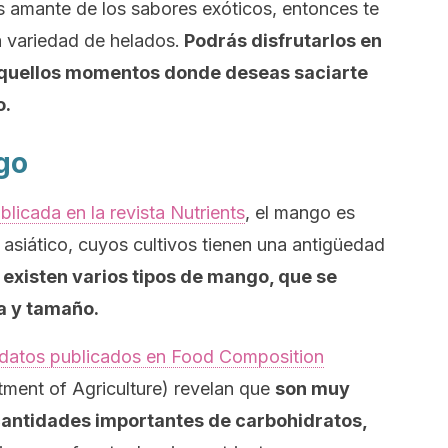
s amante de los sabores exóticos, entonces te
a variedad de helados.
Podrás disfrutarlos en
n aquellos momentos donde deseas saciarte
o.
go
blicada en la revista
Nutrients
,
el mango es
te asiático, cuyos cultivos tienen una antigüedad
,
existen varios tipos de mango, que se
a y tamaño.
datos publicados en
Food Composition
ment of Agriculture)
revelan que
son muy
 cantidades importantes de carbohidratos,