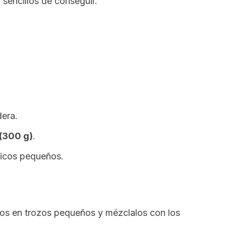
 sencillos de conseguir.
.
dera.
(300 g)
.
ticos pequeños.
os en trozos pequeños y mézclalos con los