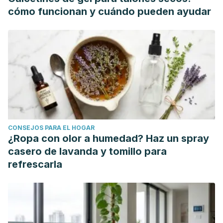
de Perú
.
cómo funcionan y cuándo pueden ayudar
Han, X. J., Dong, Z. Q., Fan, M. M., Liu, Y., Li, J. H., Wang, Y.
F., … Zhang, S. (2012). PH-induced shape-memory
polymers.
Macromolecular Rapid Communications
.
https://doi.org/10.1002/marc.201200153
CONSEJOS PARA EL HOGAR
¿Ropa con olor a humedad? Haz un spray
casero de lavanda y tomillo para
refrescarla