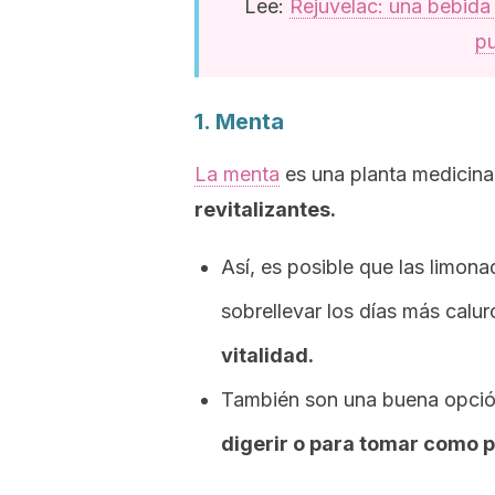
Lee:
Rejuvelac: una bebida 
pu
1. Menta
La menta
es una planta medicina
revitalizantes.
Así, es posible que las limon
sobrellevar los días más calu
vitalidad.
También son una buena opci
digerir o para tomar como p