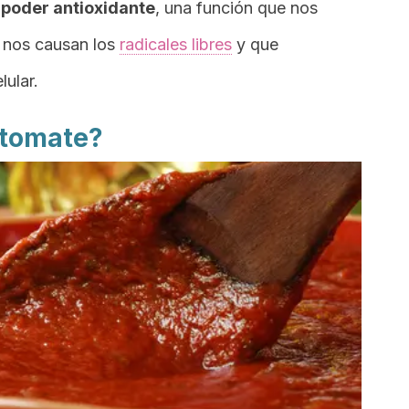
o poder antioxidante
, una función que nos
 nos causan los
radicales libres
y que
lular.
 tomate?