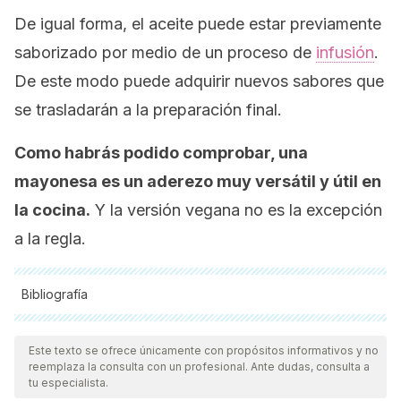
De igual forma, el aceite puede estar previamente
saborizado por medio de un proceso de
infusión
.
De este modo puede adquirir nuevos sabores que
se trasladarán a la preparación final.
Como habrás podido comprobar, una
mayonesa es un aderezo muy versátil y útil en
la cocina.
Y la versión vegana no es la excepción
a la regla.
Bibliografía
Todas las fuentes citadas fueron revisadas a profundidad por
nuestro equipo, para asegurar su calidad, confiabilidad,
Este texto se ofrece únicamente con propósitos informativos y no
reemplaza la consulta con un profesional. Ante dudas, consulta a
vigencia y validez.
La bibliografía de este artículo fue
tu especialista.
considerada confiable y de precisión académica o