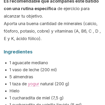
Es recomendable que acompañes este batido
con una rutina específica
de ejercicio para
alcanzar tu objetivo
.
Aporta una buena cantidad de minerales (calcio,
fósforo, potasio, cobre) y vitaminas (A, B6, C , D ,
E y K, ácido fólico).
Ingredientes
1 agua
cate mediano
1 vaso de leche (200 ml)
5 almendras
1 taza de
yogur
natural (200 g)
Hielo
1 cucharadita de miel (7,5 g)
1 cucharadita de vainilla líquida (5 ml)