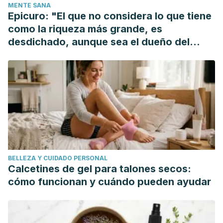
MENTE SANA
Gómez Ulla de Irazábal, F., & Ondategui Parra, S. (2012).
Epicuro: "El que no considera lo que tiene
Informe sobre la ceguera en España. Ernest & Young.
como la riqueza más grande, es
https://doi.org/https
://dx.doi.org/10.1016/j.mehy.2016.04.045
desdichado, aunque sea el dueño del
mundo"
BELLEZA Y CUIDADO PERSONAL
Calcetines de gel para talones secos:
cómo funcionan y cuándo pueden ayudar