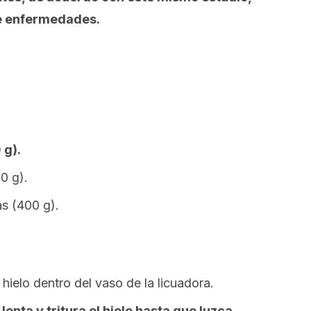
de enfermedades.
 g).
0 g).
as (400 g).
hielo dentro del vaso de la licuadora.
lenta y tritura el hielo hasta que luzca