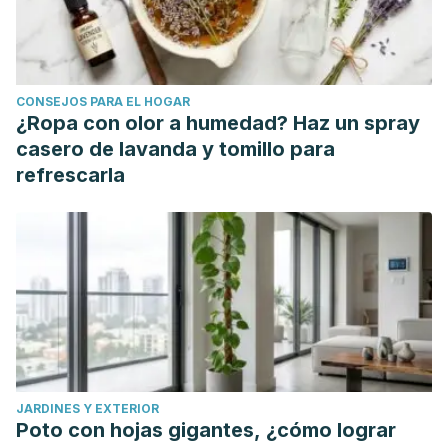
Rao P. V, Gn S. H. Cinnamon: A Multifaceted Medicinal Plant.
Evidence based Complementary and Alternative Medicine.
2014: 642942.
CONSEJOS PARA EL HOGAR
https://www.ncbi.nlm.nih.gov/pmc/articles/PMC4003790/
¿Ropa con olor a humedad? Haz un spray
casero de lavanda y tomillo para
refrescarla
JARDINES Y EXTERIOR
Poto con hojas gigantes, ¿cómo lograr