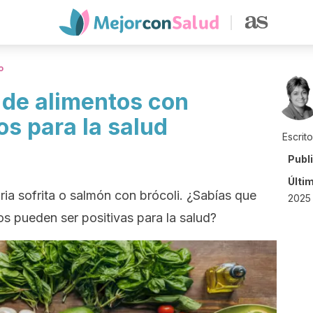
o
de alimentos con
s para la salud
Escrit
Publ
Últi
ia sofrita o salmón con brócoli. ¿Sabías que
2025 
s pueden ser positivas para la salud?