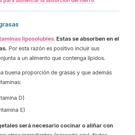
s para aumentar la absorción del hierro
 grasas
taminas liposolubles.
Estas se absorben en el
as.
Por esta razón es positivo incluir sus
njunta a un alimento que contenga lípidos.
una buena proporción de grasas y que además
itaminas:
itamina D)
vitamina E)
etales será necesario cocinar o aliñar con