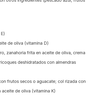
on otros ingredientes (pescado azul, frutos
 E)
te de oliva (vitamina D)
o, zanahoria frita en aceite de oliva, crema
aricoques deshidratados con almendras
on frutos secos o aguacate; col rizada con
 aceite de oliva (vitamina K)