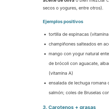
aceite de oliva
o bien mezclar c
secos o yogures, entre otros).
Ejemplos positivos
tortilla de espinacas (vitamina
champiñones salteados en acei
mango con yogur natural enter
de brócoli con aguacate, alb
(vitamina A)
ensalada de lechuga romana c
salmón; coles de Bruselas con
3. Carotenos + grasas