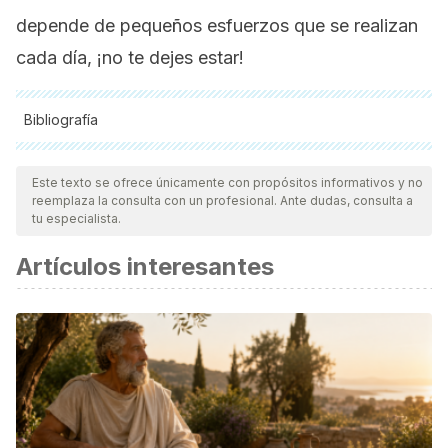
depende de pequeños esfuerzos que se realizan
cada día, ¡no te dejes estar!
Bibliografía
Todas las fuentes citadas fueron revisadas a profundidad por
nuestro equipo, para asegurar su calidad, confiabilidad,
Este texto se ofrece únicamente con propósitos informativos y no
reemplaza la consulta con un profesional. Ante dudas, consulta a
vigencia y validez.
La bibliografía de este artículo fue
tu especialista.
considerada confiable y de precisión académica o
Artículos interesantes
científica.
Estrés: el riesgo cardiovascular es mayor durante el primer
año. 2019. Sociedad Argentina de Cardiología.
https://www.sac.org.ar/actualidad/estres-el-riesgo-
cardiovascular/
Sahakyan KR, Somers VK, Rodriguez-Escudero JP, et al.
Normal-Weight Central Obesity: Implications for Total and