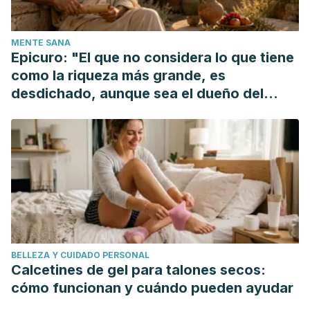
Cardiovascular Mortality. Ann Intern Med. 2015;163(11):827-
835. doi:10.7326/M14-2525
MENTE SANA
Colussi G, Catena C, Novello M, Bertin N, Sechi LA. Impact
Epicuro: "El que no considera lo que tiene
of omega-3 polyunsaturated fatty acids on vascular
como la riqueza más grande, es
function and blood pressure: Relevance for cardiovascular
desdichado, aunque sea el dueño del
outcomes. Nutr Metab Cardiovasc Dis. 2017;27(3):191-200.
mundo"
doi:10.1016/j.numecd.2016.07.011
Emberson, J. R., & Bennett, D. A. (2006). Effect of alcohol
on risk of coronary heart disease and stroke: causality,
bias, or a bit of both?. Vascular health and risk
management, 2(3), 239–249.
https://doi.org/10.2147/vhrm.2006.2.3.239
Alimentación sana. 2018. Organización Mundial de la Salud.
BELLEZA Y CUIDADO PERSONAL
https://www.who.int/es/news-room/fact-
Calcetines de gel para talones secos:
sheets/detail/healthy-diet
cómo funcionan y cuándo pueden ayudar
Jonathan Myers. 2003. Exercise and Cardiovascular Health.