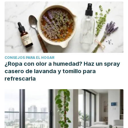
Circulation.
https://www.ahajournals.org/doi/abs/10.1161/01.CIR.00000488
Enfermedades cardiovasculares. 2017. Organización
Mundial de la Salud. https://www.who.int/es/news-
room/fact-sheets/detail/cardiovascular-diseases-(cvds)
CONSEJOS PARA EL HOGAR
¿Ropa con olor a humedad? Haz un spray
casero de lavanda y tomillo para
refrescarla