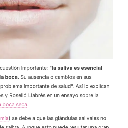
uestión importante: “
la saliva es esencial
la boca.
Su ausencia o cambios en sus
 problema importante de salud”. Así lo explican
s y Roselló Llabrés en un ensayo sobre la
la boca seca
.
omía
) se debe a que las glándulas salivales no
de saliva. Aunque esto puede resultar una gran