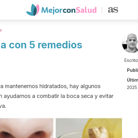
o
ca con 5 remedios
Escrit
Publ
Últi
ra mantenernos hidratados, hay algunos
2025
 ayudarnos a combatir la boca seca y evitar
va.