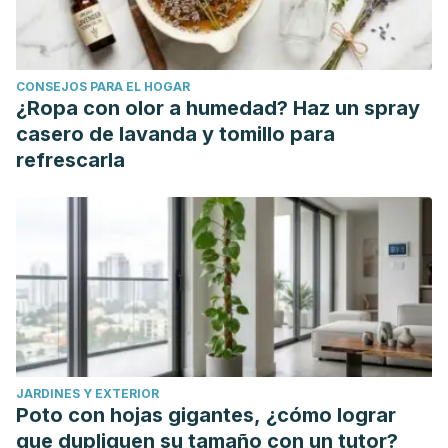
on Constipation in Pregnant Women: A Randomized
Controlled Clinical Trial. doi: 10.5812/ircmj.39870
Pediatr Gastroenterol Hepatol Nutr. 2014 Dec; 17(4): 203–
CONSEJOS PARA EL HOGAR
208. Published online 2014 Dec 31. Diets for Constipation.
¿Ropa con olor a humedad? Haz un spray
doi: 10.5223/pghn.2014.17.4.203
casero de lavanda y tomillo para
Harvard Health Publishing. Common causes of constipation.
refrescarla
https://www.health.harvard.edu/diseases-and-
conditions/common-causes-of-constipation
JARDINES Y EXTERIOR
Poto con hojas gigantes, ¿cómo lograr
que dupliquen su tamaño con un tutor?