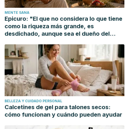
celulitis. Retrieved from
MENTE SANA
http://www.iderma.es/blog.cfm/ID/13026/ESP/factores-
Epicuro: "El que no considera lo que tiene
agravantes-celulitis.htm
como la riqueza más grande, es
American Academy of Dermatology. Cellulite treatments:
desdichado, aunque sea el dueño del
What Really Works?. Recuperado el 1 de abril de 2020.
mundo"
https://www.aad.org/public/cosmetic/fat-removal/cellulite-
treatments-what-really-works
WebMD. Horsetail. Recuperado el 1 de abril de 2020.
https://www.webmd.com/vitamins/ai/ingredientmono-
843/horsetail
BELLEZA Y CUIDADO PERSONAL
Calcetines de gel para talones secos:
cómo funcionan y cuándo pueden ayudar