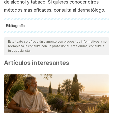
de alcohol y tabaco. Si quieres conocer otros
métodos más eficaces, consulta al dermatólogo.
Bibliografía
Todas las fuentes citadas fueron revisadas a profundidad por
nuestro equipo, para asegurar su calidad, confiabilidad,
Este texto se ofrece únicamente con propósitos informativos y no
reemplaza la consulta con un profesional. Ante dudas, consulta a
vigencia y validez.
La bibliografía de este artículo fue
tu especialista.
considerada confiable y de precisión académica o
Artículos interesantes
científica.
Alcachofa – Propiedades. (n.d.). Retrieved February 5,
2019, from https://alimentos.org.es/alcachofa
ECOagricultor. (n.d.). Cola de caballo: 16 propiedades y
usos en remedios caseros. Retrieved February 5, 2019,
from https://www.ecoagricultor.com/cola-caballo-
propiedades-beneficios/
Instituto de Dermatología Avanzada. (n.d.). Causas de la