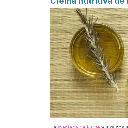
Crema nutritiva de 
La
manteca de karité
y algunos a