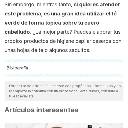
Sin embargo, mientras tanto,
si quieres atender
este problema, es una gran idea utilizar el té
verde de forma tópica sobre tu cuero
cabelludo
. ¿La mejor parte? Puedes elaborar tus
propios productos de higiene capilar caseros con
unas hojas de té o algunos saquitos.
Bibliografía
Todas las fuentes citadas fueron revisadas a profundidad por
nuestro equipo, para asegurar su calidad, confiabilidad,
Este texto se ofrece únicamente con propósitos informativos y no
reemplaza la consulta con un profesional. Ante dudas, consulta a
vigencia y validez.
La bibliografía de este artículo fue
tu especialista.
considerada confiable y de precisión académica o
Artículos interesantes
científica.
Akbarnejad, F. (2023).
The Role of Green Tea (Camellia
sinensis) in the Management of Androgenetic Alopecia