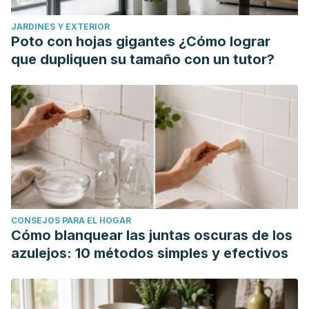
Venereology, 20(12), 1015-1017.
JARDINES Y EXTERIOR
https://pubmed.ncbi.nlm.nih.gov/21951062
Poto con hojas gigantes ¿Cómo lograr
Kwon, O. S., Han, J. H., Yoo, H. G., Chung, J. H., Cho, K. H.,
que dupliquen su tamaño con un tutor?
Eun, H. C., & Kim, K. H. (agosto de 2007).
Human hair
growth enhancement in vitro by green tea
epigallocatechin-3-gallate (EGCG)
. Phytomedicine, 14(7-8),
551-555.
https://pubmed.ncbi.nlm.nih.gov/17092697/
National Cancer Institute. (s.f.).
Extracto de té verde
.
Diccionario de cáncer del NCI.
https://www.cancer.gov/espanol/publicaciones/diccionarios/d
cancer/def/extracto-de-te-verde
CONSEJOS PARA EL HOGAR
Cómo blanquear las juntas oscuras de los
azulejos: 10 métodos simples y efectivos