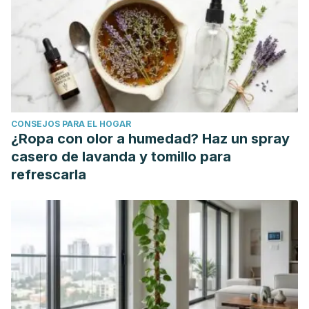
(AGA): A Review
. International Journal of Multidisciplinary
Research and Growth Evaluation,
4
(5), 308-316.
https://www.allmultidisciplinaryjournal.com/uploads/archives
23-49.1.pdf
Fan, F. S. (2016).
Iron deficiency anemia due to excessive
green tea drinking
. Clinical Case Reports,
4
(11), 1053–1056.
CONSEJOS PARA EL HOGAR
https://www.ncbi.nlm.nih.gov/pmc/articles/PMC5093162/
¿Ropa con olor a humedad? Haz un spray
Heinrich, U., Moore, C. E., De Spirt, S., Tronnier, H., & Stahl,
casero de lavanda y tomillo para
W. (junio de 2011).
Green tea polyphenols provide
refrescarla
photoprotection, increase microcirculation, and modulate
skin properties of women
. The Journal of Nutrition, 141(6),
1202-1208.
https://pubmed.ncbi.nlm.nih.gov/21525260/
Kim, Y. Y., No, S. U., Kim, M. H., Kim, H. S., Kang, H., Kim, H.
O., & Park, Y. M. (2011).
Effects of topical application of
EGCG on testosterone-induced hair loss in a mouse model
.
Journal of the European Academy of Dermatology and