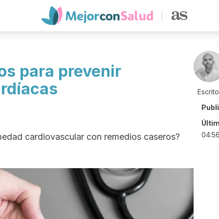
os para prevenir
rdíacas
Escrit
Publ
Últi
04:5
medad cardiovascular con remedios caseros?