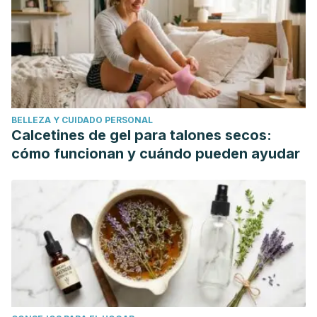
One
. 2016; 11(7): e0157724.
Ana Alice Amaral Ibiapina Parente et al. "
Perception of
dyspnea in childhood asthma crisis by the patients and
those in charge of them",
J. Pediatr.
(Rio
J.) vol.87 no.6 Porto Alegre Nov./Dec. 2011
Woodgate, Roberta, "The Experience of Dyspnea in
BELLEZA Y CUIDADO PERSONAL
School-Age Children with Asthma",
MCN, The American
Calcetines de gel para talones secos:
Journal of Maternal/Child Nursing,
May/June 2009, Volume
cómo funcionan y cuándo pueden ayudar
:34 Number 3 , page 154 - 161 [Buy]