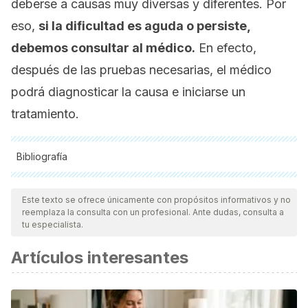
deberse a causas muy diversas y diferentes. Por
eso,
si la dificultad es aguda o persiste,
debemos consultar al médico.
En efecto,
después de las pruebas necesarias, el médico
podrá diagnosticar la causa e iniciarse un
tratamiento.
Bibliografía
Todas las fuentes citadas fueron revisadas a profundidad por
nuestro equipo, para asegurar su calidad, confiabilidad,
Este texto se ofrece únicamente con propósitos informativos y no
reemplaza la consulta con un profesional. Ante dudas, consulta a
vigencia y validez.
La bibliografía de este artículo fue
tu especialista.
considerada confiable y de precisión académica o
Artículos interesantes
científica.
Hendriekje Eggink et al. "Clinical Scores for Dyspnoea
Severity in Children: A Prospective Validation Study",
PLoS