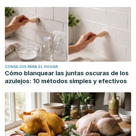
Kinkade, S., & Long, N. A. (2016). Acute Bronchitis.
American
Family Physician, 94
(7), 560-565.
https://www.aafp.org/pubs/afp/issues/2016/1001/p560.html
Lindsey, T., & Gillette, B. (2021). The Effectiveness of
Saltwater Gargling on the Prevention of Upper Respiratory
Tract Infections.
Osteopathic Family Physician, 13
(4), 19-23.
https://ofpjournal.com/index.php/ofp/article/view/761
Mousavi, S. M., Hashemi, S. A., Behbudi, G., Mazraedoost,
CONSEJOS PARA EL HOGAR
S., Omidifar, N., Gholami, A., Chiang, W. H., Babapoor, A., &
Cómo blanquear las juntas oscuras de los
Pynadathu Rumjit, N. (2021). A Review on Health Benefits of
azulejos: 10 métodos simples y efectivos
Malva sylvestris L. Nutritional Compounds for Metabolites,
Antioxidants, and Anti-Inflammatory, Anticancer, and
Antimicrobial Applications.
Evidence-Based Complementary
and Alternative Medicine, 2021
, 5548404.
https://onlinelibrary.wiley.com/doi/full/10.1155/2021/5548404
Singh, A., Avula, A., & Zahn, E. (9 de marzo de 2024).
Acute