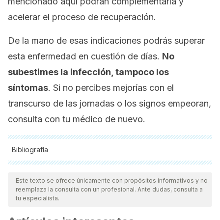
mencionado aquí podrán complementarla y
acelerar el proceso de recuperación.
De la mano de esas indicaciones podrás superar
esta enfermedad en cuestión de días.
No
subestimes la infección, tampoco los
síntomas
. Si no percibes mejorías con el
transcurso de las jornadas o los signos empeoran,
consulta con tu médico de nuevo.
Bibliografía
Todas las fuentes citadas fueron revisadas a profundidad por
nuestro equipo, para asegurar su calidad, confiabilidad,
Este texto se ofrece únicamente con propósitos informativos y no
reemplaza la consulta con un profesional. Ante dudas, consulta a
vigencia y validez.
La bibliografía de este artículo fue
tu especialista.
considerada confiable y de precisión académica o
científica.