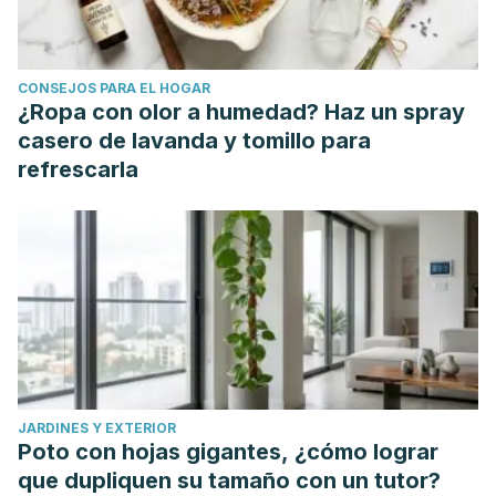
https://www.sciencedirect.com/science/article/abs/pii/B97
Her, L., Kanjanasilp, J., Chaiyakunapruk, N., & Sawangjit, R.
(2022). Efficacy and safety of eucalyptus for relieving
CONSEJOS PARA EL HOGAR
cough: a systematic review and meta-analysis of
¿Ropa con olor a humedad? Haz un spray
randomized controlled trials.
Journal of Integrative and
casero de lavanda y tomillo para
Complementary Medicine, 28
(3), 218-226.
refrescarla
https://pubmed.ncbi.nlm.nih.gov/35294302/
Horváth, G., & Ács, K. (2015). Essential oils in the treatment
of respiratory tract diseases highlighting their role in
bacterial infections and their anti-inflammatory action: a
review.
Flavour and Fragrance Journal, 30
(5), 331-341.
https://onlinelibrary.wiley.com/doi/full/10.1002/ffj.3252
Iqbal, H., & Rhee, D. K. (2020). Ginseng alleviates microbial
infections of the respiratory tract: a review.
Journal of
JARDINES Y EXTERIOR
Ginseng Research, 44
(2), 194-204.
Poto con hojas gigantes, ¿cómo lograr
https://www.sciencedirect.com/science/article/pii/S1226845
que dupliquen su tamaño con un tutor?