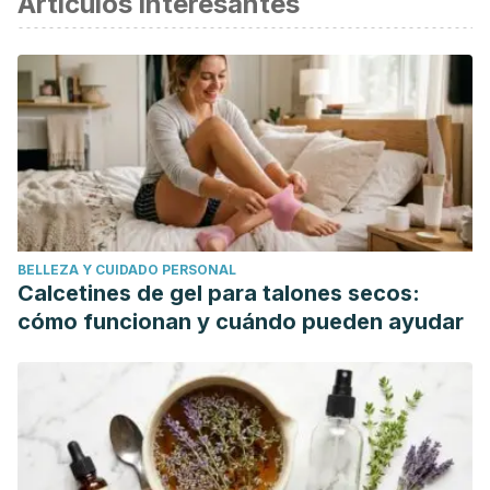
Artículos interesantes
Barrett, B. (2018). Viral Upper Respiratory Infection.
Integrative Medicine
, 170-179.
https://www.ncbi.nlm.nih.gov/pmc/articles/PMC7152362/
Beigoli, S., Behrouz, S., Memarzia, A., Zahra Ghasemi, S.,
Boskabady, M., Marefati, N., Kianian, F., Reza Khazdair, M.,
El-Seedi, H., Hosein Boskabady, M. (2021). Effects of Allium
cepa and Its Constituents on Respiratory and Allergic
Disorders: A Comprehensive Review of Experimental and
BELLEZA Y CUIDADO PERSONAL
Clinical Evidence.
Evidence-Based Complementary and
Calcetines de gel para talones secos:
Alternative Medicine
,
2021
, 1-22.
cómo funcionan y cuándo pueden ayudar
https://onlinelibrary.wiley.com/doi/10.1155/2021/5554259
Boskabady, M. H., Shakeri, F., & Naghdi, F. (2020). The
effects of Curcuma Longa L. and its constituents in
respiratory disorders and molecular mechanisms of their
action.
Studies in Natural Products Chemistry, 65
, 239-269.