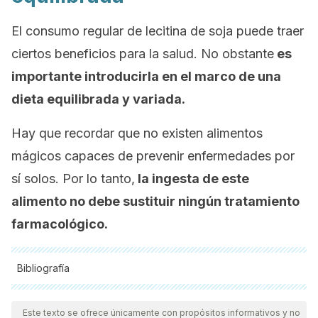
El consumo regular de lecitina de soja puede traer
ciertos beneficios para la salud. No obstante
es
importante introducirla en el marco de una
dieta equilibrada y variada.
Hay que recordar que no existen alimentos
mágicos capaces de prevenir enfermedades por
sí solos. Por lo tanto,
la ingesta de este
alimento no debe sustituir ningún tratamiento
farmacológico.
Bibliografía
Todas las fuentes citadas fueron revisadas a profundidad por
nuestro equipo, para asegurar su calidad, confiabilidad,
Este texto se ofrece únicamente con propósitos informativos y no