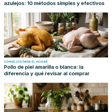
Nielsen RE, Nielson EM, Offerhaus SR, O'Keane V,
azulejos: 10 métodos simples y efectivos
Páleníček T, Printz D, Rademaker MC, van Reemst A,
Reinholdt F, Repantis D, Rucker J, Rudow S, Ruffell S, Rush
AJ, Schoevers RA, Seynaeve M, Shao S, Soares JC,
Somers M, Stansfield SC, Sterling D, Strockis A, Tsai J,
Visser L, Wahba M, Williams S, Young AH, Ywema P, Zisook
S, Malievskaia E. Single-Dose Psilocybin for a Treatment-
Resistant Episode of Major Depression. N Engl J Med. 2022
Nov 3;387(18):1637-1648. doi: 10.1056/NEJMoa2206443.
CONSEJOS PARA EL HOGAR
PMID: 36322843.
Pollo de piel amarilla o blanca: la
Gukasyan N, Davis AK, Barrett FS, Cosimano MP, Sepeda
diferencia y qué revisar al comprar
ND, Johnson MW, Griffiths RR. Efficacy and safety of
psilocybin-assisted treatment for major depressive
disorder: Prospective 12-month follow-up. J
Psychopharmacol. 2022 Feb;36(2):151-158. doi:
10.1177/02698811211073759. PMID: 35166158; PMCID: