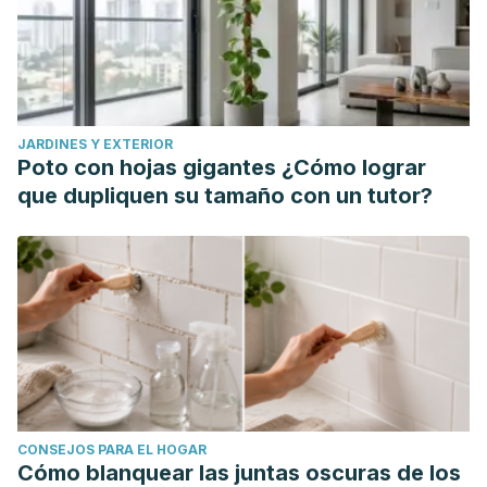
Daws, R.E., Timmermann, C., Giribaldi, B. et al. Increased
global integration in the brain after psilocybin therapy for
depression. Nat Med 28, 844–851 (2022).
https://doi.org/10.1038/s41591-022-01744-z
Eisenstein M. The psychedelic escape from depression.
JARDINES Y EXTERIOR
Nature. 2022 Sep;609(7929):S87-S89. doi:
Poto con hojas gigantes ¿Cómo lograr
10.1038/d41586-022-02872-9. PMID: 36171370.
que dupliquen su tamaño con un tutor?
Goodwin GM, Aaronson ST, Alvarez O, Arden PC, Baker A,
Bennett JC, Bird C, Blom RE, Brennan C, Brusch D, Burke L,
Campbell-Coker K, Carhart-Harris R, Cattell J, Daniel A,
DeBattista C, Dunlop BW, Eisen K, Feifel D, Forbes M,
Haumann HM, Hellerstein DJ, Hoppe AI, Husain MI, Jelen
LA, Kamphuis J, Kawasaki J, Kelly JR, Key RE, Kishon R,
Knatz Peck S, Knight G, Koolen MHB, Lean M, Licht RW,
Maples-Keller JL, Mars J, Marwood L, McElhiney MC, Miller
CONSEJOS PARA EL HOGAR
TL, Mirow A, Mistry S, Mletzko-Crowe T, Modlin LN,
Cómo blanquear las juntas oscuras de los