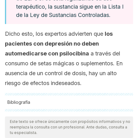
terapéutico, la sustancia sigue en la Lista I
de la Ley de Sustancias Controladas.
Dicho esto, los expertos advierten que
los
pacientes con depresión no deben
automedicarse con psilocibina
a través del
consumo de setas mágicas o suplementos. En
ausencia de un control de dosis, hay un alto
riesgo de efectos indeseados.
Bibliografía
Todas las fuentes citadas fueron revisadas a profundidad por
nuestro equipo, para asegurar su calidad, confiabilidad,
Este texto se ofrece únicamente con propósitos informativos y no
reemplaza la consulta con un profesional. Ante dudas, consulta a
vigencia y validez.
La bibliografía de este artículo fue
tu especialista.
considerada confiable y de precisión académica o