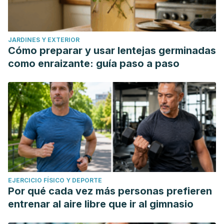
PMC8864328.
Lowe H, Toyang N, Steele B, Valentine H, Grant J, Ali A,
Ngwa W, Gordon L. The Therapeutic Potential of
JARDINES Y EXTERIOR
Psilocybin. Molecules. 2021 May 15;26(10):2948. doi:
Cómo preparar y usar lentejas germinadas
10.3390/molecules26102948. PMID: 34063505; PMCID:
como enraizante: guía paso a paso
PMC8156539.
Carhart-Harris, R., Goodwin M., (2017). The Therapeutic
Potential of Psychedelic Drugs: Past, Present, and Future.
Neuropsychopharmacology. Doi:
10.1038/npp.2017.84
EJERCICIO FÍSICO Y DEPORTE
Por qué cada vez más personas prefieren
entrenar al aire libre que ir al gimnasio