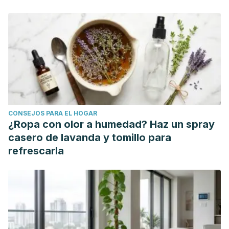
Octubre 2013. 50 (5): 1012-1017.
National Institute of Diabetes and Digestive and Kidney
Diseases. Tratamiento para el estreñimiento en los niños.
Mayo 2018.
Paruzynski H, Korczak R, et al. A pilot and feasability study
of oatmeal consumption in children to assess markers of
boewl function.
Journal of Medicinal Food
. Mayo 2020. 23
(5): 554-559.
CONSEJOS PARA EL HOGAR
Sun J, Bai H, et al. Effects of flaxseed supplementation on
¿Ropa con olor a humedad? Haz un spray
functional constipation and quality life in a Chinese
casero de lavanda y tomillo para
population: a randomized trial.
Asia Pacific Journal of
refrescarla
Clinical Nutrition
. 2020. 29 (1): 61-67.
Ullah R, Nadeem M, et al. Nutritional and therapeutic
perspectives of Chia (
Salvia hispanica
L.): a review.
Journal
of Food Science and Technology
. Abril 2016. 53 (4): 1750-
1758.