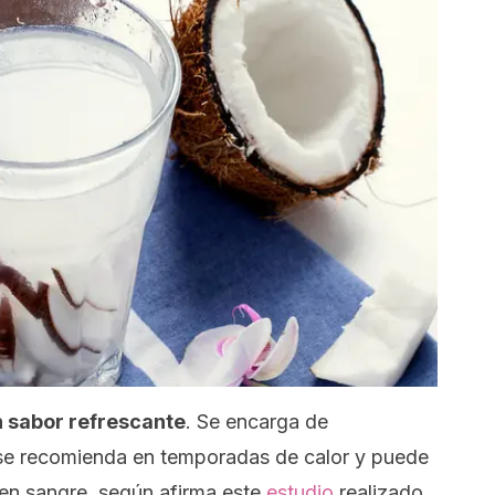
n sabor refrescante
. Se encarga de
o se recomienda en temporadas de calor y puede
l en sangre, según afirma este
estudio
realizado