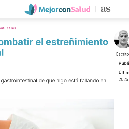
naturales
ombatir el estreñimiento
l
Escrit
Publ
Últi
2025 
 gastrointestinal de que algo está fallando en