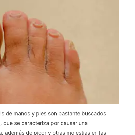
sis de manos y pies son bastante buscados
n, que se caracteriza por causar una
a, además de picor y otras molestias en las