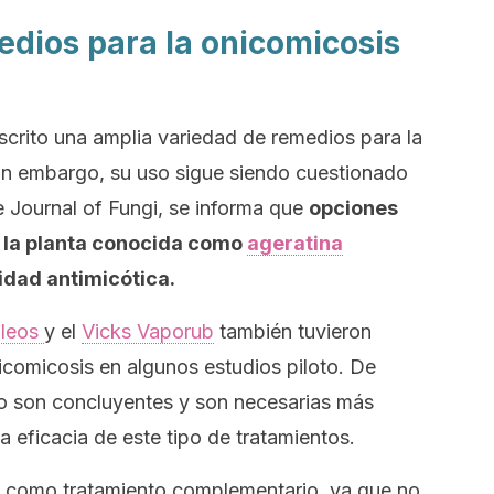
edios para la onicomicosis
escrito una amplia variedad de remedios para la
in embargo, su uso sigue siendo cuestionado
de
Journal of Fungi
, se informa que
opciones
 la planta conocida como
ageratina
idad antimicótica.
óleos
y el
Vicks Vaporub
también tuvieron
nicomicosis en algunos estudios piloto. De
no son concluyentes y son necesarias más
a eficacia de este tipo de tratamientos.
o como tratamiento complementario, ya que no