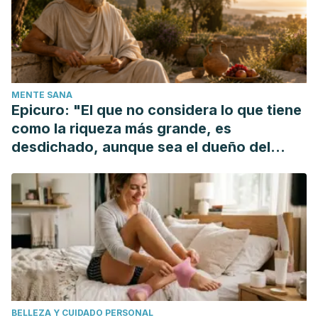
Jan-. Available from:
https://www.ncbi.nlm.nih.gov/books/NBK482206/
Wade TD, Zhu G, Martin NG. Body mass index and breast
size in women: same or different genes? Twin Res Hum
Genet. 2010 Oct;13(5):450-4. doi: 10.1375/twin.13.5.450.
MENTE SANA
PMID: 20874466.
Epicuro: "El que no considera lo que tiene
Ogasawara R, Thiebaud RS, Loenneke JP, Loftin M, Abe T.
como la riqueza más grande, es
Time course for arm and chest muscle thickness changes
desdichado, aunque sea el dueño del
following bench press training. Interv Med Appl Sci. 2012
mundo"
Dec;4(4):217-20. doi: 10.1556/IMAS.4.2012.4.7. Epub 2012
Dec 27. PMID: 24265879; PMCID: PMC3831787.
Nutrition rules that will fuel your workout. (Feb. 23, 2021).
Mayo Foundation for Medical Education and Research
(MFMER). Available in https://www.mayoclinic.org/healthy-
lifestyle/nutrition-and-healthy-eating/in-depth/nutrition-
rules-that-will-fuel-your-workout/art-20390073
BELLEZA Y CUIDADO PERSONAL