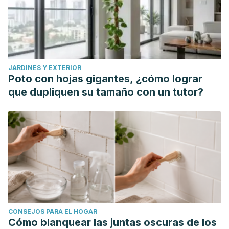
system. Plast Reconstr Surg. 2000 Jun;105(7):2500-12;
discussion 2513-4. doi: 10.1097/00006534-200006000-
00032. PMID: 10845308.
JARDINES Y EXTERIOR
Poto con hojas gigantes, ¿cómo lograr
que dupliquen su tamaño con un tutor?
CONSEJOS PARA EL HOGAR
Cómo blanquear las juntas oscuras de los