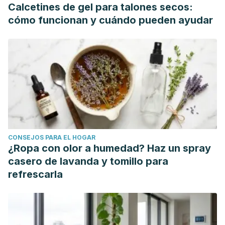
Carbone JW, Pasiakos SM. Dietary Protein and Muscle
Calcetines de gel para talones secos:
Mass: Translating Science to Application and Health
cómo funcionan y cuándo pueden ayudar
Benefit. Nutrients. 2019 May 22;11(5):1136. doi:
10.3390/nu11051136. PMID: 31121843; PMCID: PMC6566799.
Pruthi, S. (Aug. 05, 2020). Do breast enhancement
supplements work?. Mayo Foundation for Medical
Education and Research (MFMER). Available in
https://www.mayoclinic.org/healthy-lifestyle/womens-
health/expert-answers/natural-breast-enhancement/faq-
20057834
CONSEJOS PARA EL HOGAR
Bennetau-Pelissero C. Risks and benefits of
¿Ropa con olor a humedad? Haz un spray
phytoestrogens: where are we now? Curr Opin Clin Nutr
casero de lavanda y tomillo para
Metab Care. 2016 Nov;19(6):477-483. doi:
refrescarla
10.1097/MCO.0000000000000326. PMID: 27749767.
Khouri RK, Schlenz I, Murphy BJ, Baker TJ. Nonsurgical
breast enlargement using an external soft-tissue expansion