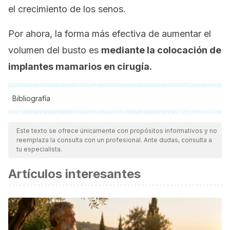
el crecimiento de los senos.
Por ahora, la forma más efectiva de aumentar el
volumen del busto es
mediante la colocación de
implantes mamarios en cirugía.
Bibliografía
Todas las fuentes citadas fueron revisadas a profundidad por
nuestro equipo, para asegurar su calidad, confiabilidad,
Este texto se ofrece únicamente con propósitos informativos y no
reemplaza la consulta con un profesional. Ante dudas, consulta a
vigencia y validez.
La bibliografía de este artículo fue
tu especialista.
considerada confiable y de precisión académica o
Artículos interesantes
científica.
Fardo D, Sequeira Campos M, Pensler JM. Breast
Augmentation. [Updated 2022 May 8]. In: StatPearls
[Internet]. Treasure Island (FL): StatPearls Publishing; 2022