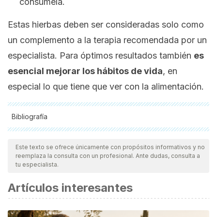
consúmela.
Estas hierbas deben ser consideradas solo como
un complemento a la terapia recomendada por un
especialista. Para óptimos resultados también
es
esencial mejorar los hábitos de vida
, en
especial lo que tiene que ver con la alimentación.
Bibliografía
Todas las fuentes citadas fueron revisadas a profundidad por
nuestro equipo, para asegurar su calidad, confiabilidad,
Este texto se ofrece únicamente con propósitos informativos y no
reemplaza la consulta con un profesional. Ante dudas, consulta a
vigencia y validez.
La bibliografía de este artículo fue
tu especialista.
considerada confiable y de precisión académica o
Artículos interesantes
científica.
Arthritis. (n.d.).
ncbi.nlm.nih.gov/pubmedhealth/PMHT0024677/