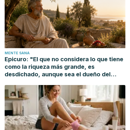
Arthritis [Fact sheet]. (2017).
cdc.gov/chronicdisease/resources/publications/aag/arthritis.
rthritis and primary
Rheumatoid arthritis causes. (n.d.). arthritis.org/about-
arthritis/types/rheumatoid-arthritis/causes.php
MENTE SANA
Epicuro: "El que no considera lo que tiene
como la riqueza más grande, es
desdichado, aunque sea el dueño del
mundo"