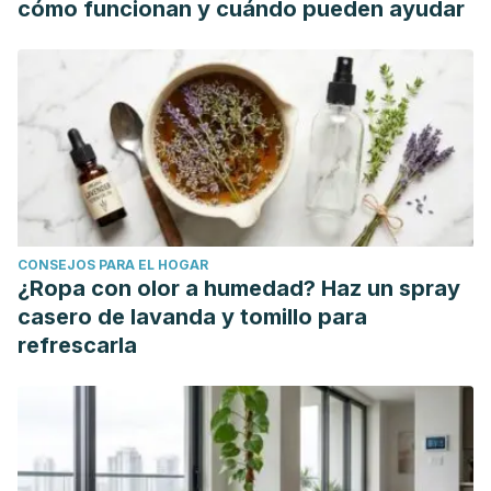
cómo funcionan y cuándo pueden ayudar
https://www.webmd.com/vitamins/ai/ingredientmono-
721/arnica
Cameron, M., & Chrubasik, S. (2013). Topical herbal
therapies for treating osteoarthritis.
The Cochrane
database of systematic reviews,
2013(5), CD010538.
https://www.ncbi.nlm.nih.gov/pmc/articles/PMC4105203/
Candice Price, D. C. (2023). Arnica: What it is and how to
use it.
Cleveland Clinic.
CONSEJOS PARA EL HOGAR
https://health.clevelandclinic.org/arnica/
¿Ropa con olor a humedad? Haz un spray
Leu, S., Havey, J., White, L. E., Martin, N., Yoo, S. S.,
casero de lavanda y tomillo para
Rademaker, A. W., & Alam, M. (2010). Accelerated
refrescarla
resolution of laser-induced bruising with topical 20%
arnica: a rater-blinded randomized controlled trial: Topical
treatments for bruising.
The British Journal of Dermatology,
163(3), 557–563.
https://onlinelibrary.wiley.com/doi/abs/10.1111/j.1365-