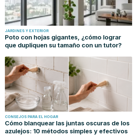
2133.2010.09813.x
Pumpa, K. L., Fallon, K. E., Bensoussan, A., & Papalia, S.
(2014). The effects of topical Arnica on performance, pain
JARDINES Y EXTERIOR
and muscle damage after intense eccentric exercise.
Poto con hojas gigantes, ¿cómo lograr
European journal of sport science,
14(3), 294–300.
que dupliquen su tamaño con un tutor?
https://pubmed.ncbi.nlm.nih.gov/23947690/
The Vein Institute. (2021, febrero 28). Non-medical options
for managing varicose veins.
The Vein Institute.
https://www.theveininstitute.com.au/non-medical-options-
for-managing-varicose-veins/
CONSEJOS PARA EL HOGAR
Cómo blanquear las juntas oscuras de los
azulejos: 10 métodos simples y efectivos