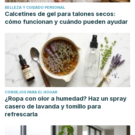
Influence of administration and gender. Indian Journal of
BELLEZA Y CUIDADO PERSONAL
Pharmacology. https://doi.org/10.4103/0253-7613.93846
Calcetines de gel para talones secos:
Kumar, A., Garg, R., & Prakash, A. K. (2010). Effect of St.
cómo funcionan y cuándo pueden ayudar
John’s Wort (Hypericum perforatum) treatment on restraint
stress-induced behavioral and biochemical alteration in
mice. BMC Complementary and Alternative Medicine.
https://doi.org/10.1186/1472-6882-10-18
Lee, S., & Rhee, D. K. (2017). Effects of ginseng on stress-
related depression, anxiety, and the hypothalamic–
pituitary–adrenal axis. Journal of Ginseng Research.
https://doi.org/10.1016/j.jgr.2017.01.010
CONSEJOS PARA EL HOGAR
Singh, O., Khanam, Z., Misra, N., & Srivastava, M. (2011).
¿Ropa con olor a humedad? Haz un spray
Chamomile (Matricaria chamomilla L.): An overview.
casero de lavanda y tomillo para
Pharmacognosy Reviews. https://doi.org/10.4103/0973-
refrescarla
7847.79103
Sarris, J., Panossian, A., Schweitzer, I., Stough, C., &