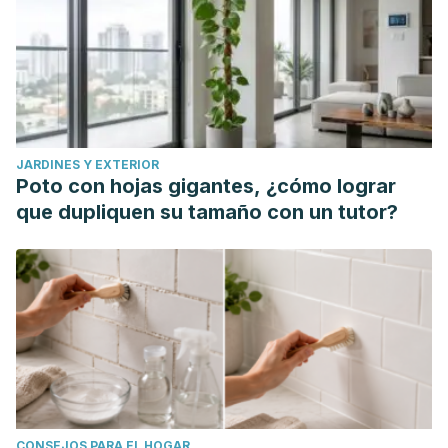
Scholey, A. (2011). Herbal medicine for depression, anxiety
and insomnia: A review of psychopharmacology and
clinical evidence. European Neuropsychopharmacology.
https://doi.org/10.1016/j.euroneuro.2011.04.002
JARDINES Y EXTERIOR
Poto con hojas gigantes, ¿cómo lograr
que dupliquen su tamaño con un tutor?
CONSEJOS PARA EL HOGAR