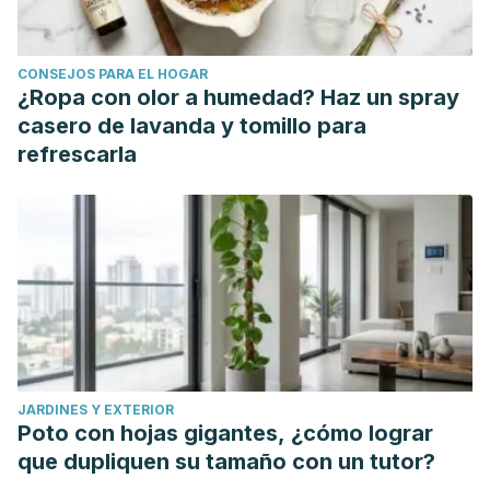
del extracto de Bougainvillea xbuttiana (variedad naranja)
en modelo murino. Revista Mexicana de Ciencias
CONSEJOS PARA EL HOGAR
Farmacéuticas, 47(3),60-66.[fecha de Consulta 12 de Abril
¿Ropa con olor a humedad? Haz un spray
de 2021]. ISSN: 1870-0195. Disponible en:
casero de lavanda y tomillo para
https://www.redalyc.org/articulo.oa?id=57956611005
refrescarla
Ghogar, A., & Jiraungkoorskul, W. (2017). Antifertility Effect
of Bougainvillea spectabilis or Paper Flower.
Pharmacognosy reviews, 11(21), 19–22.
https://doi.org/10.4103/phrev.phrev_44_16
JARDINES Y EXTERIOR
Poto con hojas gigantes, ¿cómo lograr
que dupliquen su tamaño con un tutor?