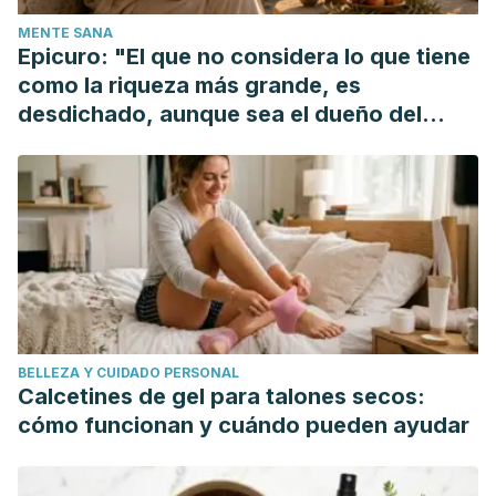
“
Chemical Composition and, Cellular Evaluation of the
MENTE SANA
Antioxidant Activity
Epicuro: "El que no considera lo que tiene
of
Desmodium adscendens
Leaves”,
Evidence-Based
como la riqueza más grande, es
Complementary and Alternative Medicine,
Volume 2011,
desdichado, aunque sea el dueño del
Article ID 620862, 9 pages
mundo"
Addy, M.E., et al., 1984. “Effects of the Extract of
Desmodium adscendens on Anaphylaxis.”
Journal of
Ethnopharmacology
, Vol 11 3:282-292 (1984).
Boye, G &Ampopo, O, 1990. “Plants and Traditional
Medicine in Ghana,”
Economic and Medicinal Plant
Research
. Vol 4, pp 33-34 Academic
BELLEZA Y CUIDADO PERSONAL
Calcetines de gel para talones secos:
cómo funcionan y cuándo pueden ayudar