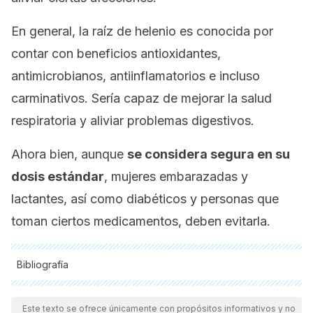
En general, la raíz de helenio es conocida por
contar con beneficios antioxidantes,
antimicrobianos, antiinflamatorios e incluso
carminativos. Sería capaz de mejorar la salud
respiratoria y aliviar problemas digestivos.
Ahora bien, aunque
se considera segura en su
dosis estándar
, mujeres embarazadas y
lactantes, así como diabéticos y personas que
toman ciertos medicamentos, deben evitarla.
Bibliografía
Todas las fuentes citadas fueron revisadas a profundidad por
nuestro equipo, para asegurar su calidad, confiabilidad,
Este texto se ofrece únicamente con propósitos informativos y no