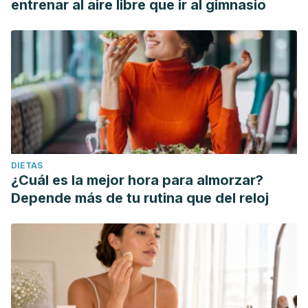
entrenar al aire libre que ir al gimnasio
https://doi.org/10.1080/09674845.2009.11730271
Stojanović-Radić, Z., Comić, L. j., Radulović, N., Blagojević,
P., Denić, M., Miltojević, A., Rajković, J., & Mihajilov-Krstev,
T. (2012). Antistaphylococcal activity of Inula helenium L.
root essential oil: eudesmane sesquiterpene lactones
induce cell membrane damage. European journal of clinical
microbiology & infectious diseases : official publication of
the European Society of Clinical Microbiology, 31(6), 1015–
DIETAS
1025. https://doi.org/10.1007/s10096-011-1400-1
¿Cuál es la mejor hora para almorzar?
Cantrell, C. L., Abate, L., Fronczek, F. R., Franzblau, S. G.,
Depende más de tu rutina que del reloj
Quijano, L., & Fischer, N. H. (1999). Antimycobacterial
eudesmanolides from Inula helenium and Rudbeckia
subtomentosa. Planta medica, 65(4), 351–355.
https://doi.org/10.1055/s-1999-14001
Deriu, A., Zanetti, S., Sechi, L. A., Marongiu, B., Piras, A.,
Porcedda, S., & Tuveri, E. (2008). Antimicrobial activity of