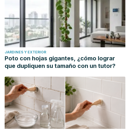
Metabolites against Oxidative Stress-Related Human
Diseases. Antioxidants (Basel, Switzerland), 8(5), 122.
https://doi.org/10.3390/antiox8050122
Dang, X., He, B., Ning, Q., Liu, Y., Guo, J., Niu, G., & Chen, M.
(2020). Alantolactone suppresses inflammation, apoptosis
and oxidative stress in cigarette smoke-induced human
JARDINES Y EXTERIOR
bronchial epithelial cells through activation of Nrf2/HO-1
Poto con hojas gigantes, ¿cómo lograr
and inhibition of the NF-κB pathways. Respiratory research,
que dupliquen su tamaño con un tutor?
21(1), 95. https://doi.org/10.1186/s12931-020-01358-4
Carnevali, I., La Paglia, R., Pauletto, L., Raso, F., Testa, M.,
Mannucci, C., Sorbara, E. E., & Calapai, G. (2021). Efficacy
and safety of the syrup "KalobaTUSS®" as a treatment for
cough in children: a randomized, double blind, placebo-
controlled clinical trial. BMC pediatrics, 21(1), 29.
https://doi.org/10.1186/s12887-020-02490-2
Seca, A. M., Grigore, A., Pinto, D. C., & Silva, A. M. (2014).