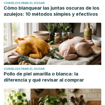
CONSEJOS PARA EL HOGAR
The genus Inula and their metabolites: from
Cómo blanquear las juntas oscuras de los
ethnopharmacological to medicinal uses. Journal of
azulejos: 10 métodos simples y efectivos
ethnopharmacology, 154(2), 286–310.
https://doi.org/10.1016/j.jep.2014.04.010
Koc, K., Ozdemir, O., Ozdemir, A., Dogru, U., & Turkez, H.
(2018). Antioxidant and anticancer activities of extract of
Inula helenium (L.) in human U-87 MG glioblastoma cell line.
Journal of cancer research and therapeutics, 14(3), 658–
661. https://doi.org/10.4103/0973-1482.187289
Ding, Y., Pan, W., Xu, J., Wang, T., Chen, T., Liu, Z., Xie, C.,
CONSEJOS PARA EL HOGAR
& Zhang, Q. (2019). Sesquiterpenoids from the roots of
Pollo de piel amarilla o blanca: la
Inula helenium inhibit acute myelogenous leukemia
diferencia y qué revisar al comprar
progenitor cells. Bioorganic chemistry, 86, 363–367.
https://doi.org/10.1016/j.bioorg.2019.01.055
Chun, J., Song, K., & Kim, Y. S. (2018). Sesquiterpene
lactones-enriched fraction of Inula helenium L. induces