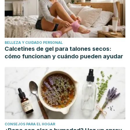
https://doi.org/10.1002/rcm.1767
NCBI. (2009). The Diuretic Effect in Human Subjects of an
Extract of Taraxacum officinale Folium over a Single Day.
https://www.ncbi.nlm.nih.gov/pmc/articles/PMC3155102/
NCBI. (2008). Chicoric acid, a new compound able to
BELLEZA Y CUIDADO PERSONAL
enhance insulin release and glucose uptake.
Calcetines de gel para talones secos:
https://www.ncbi.nlm.nih.gov/pubmed/18834859/
cómo funcionan y cuándo pueden ayudar
Elizabeth Mazanec, ... Mary Bove, in Botanical Medicine for
Women's Health, 2010.
https://www.sciencedirect.com/book/9780443072772/botani
medicine-for-womens-health
NCBI. (2016). Dandelion root extract affects colorectal
cancer proliferation and survival through the activation of
multiple death signalling pathways.
https://www.ncbi.nlm.nih.gov/pubmed/27564258
CONSEJOS PARA EL HOGAR
NCBI. (2012). Selective induction of apoptosis and