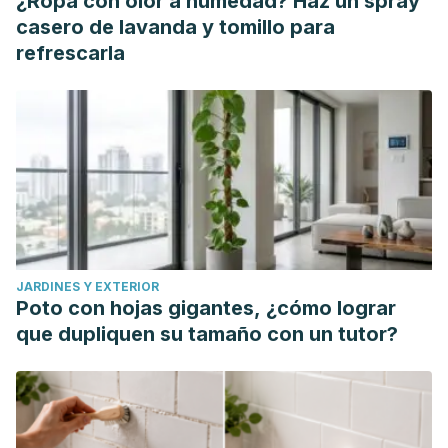
¿Ropa con olor a humedad? Haz un spray
autophagy through treatment with dandelion root extract in
casero de lavanda y tomillo para
human pancreatic cancer cells.
refrescarla
https://www.ncbi.nlm.nih.gov/pubmed/22647733
NCBI. (2014). Effectiveness of inulin intake on indicators of
chronic constipation; a meta-analysis of controlled
randomized clinical trials.
https://www.ncbi.nlm.nih.gov/pubmed/25208775
Aviva Romm, ... Angela J. Hywood, in
Botanical Medicine for
Women's Health
, 2010.
https://www.sciencedirect.com/book/9780443072772/botani
JARDINES Y EXTERIOR
medicine-for-womens-health
Poto con hojas gigantes, ¿cómo lograr
que dupliquen su tamaño con un tutor?