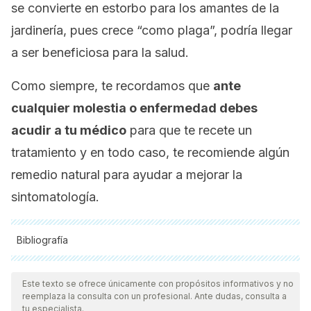
se convierte en estorbo para los amantes de la
jardinería, pues crece “como plaga”, podría llegar
a ser beneficiosa para la salud.
Como siempre, te recordamos que
ante
cualquier molestia o enfermedad debes
acudir a tu médico
para que te recete un
tratamiento y en todo caso, te recomiende algún
remedio natural para ayudar a mejorar la
sintomatología.
Bibliografía
Todas las fuentes citadas fueron revisadas a profundidad por
nuestro equipo, para asegurar su calidad, confiabilidad,
Este texto se ofrece únicamente con propósitos informativos y no
reemplaza la consulta con un profesional. Ante dudas, consulta a
vigencia y validez.
La bibliografía de este artículo fue
tu especialista.